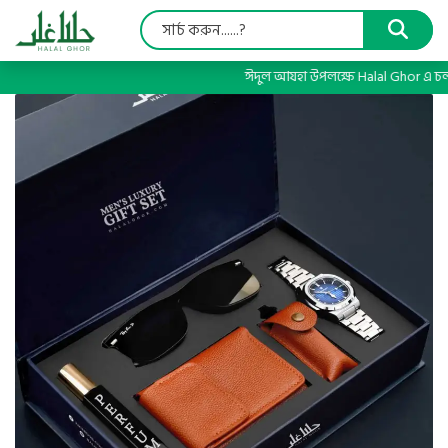
ঈদুল আযহা উপলক্ষে Halal Ghor এ চলছে 