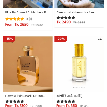
Blue By Ahmed Al Maghribi P...
Almas oud alsheiwok - Eau d...
5 (1)
Tk. 2490
Tk. 2999
From Tk. 2650
Tk. 2930
-15%
-20%
Hawas Elixir Rasasi EDP 100...
কাশ্মীরি অউদ (সৌদি)
From Tk. 3300
From Tk. 360
Tk. 3900
Tk. 450