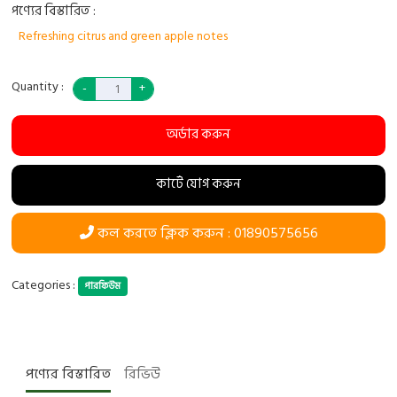
পণ্যের বিস্তারিত :
Refreshing citrus and green apple notes
Quantity :
অর্ডার করুন
কার্টে যোগ করুন
কল করতে ক্লিক করুন : 01890575656
Categories :
পারফিউম
পণ্যের বিস্তারিত
রিভিউ