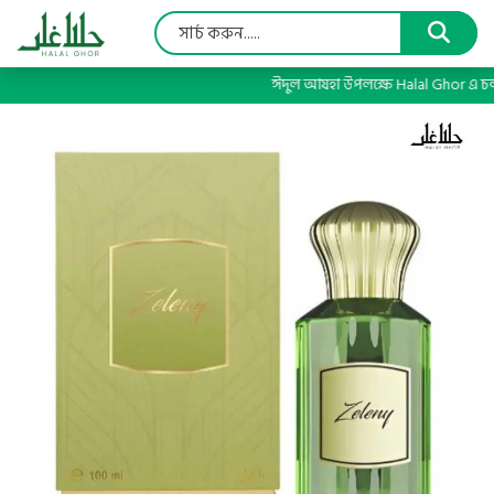
ঈদুল আযহা উপলক্ষে Halal Ghor এ চলছে 