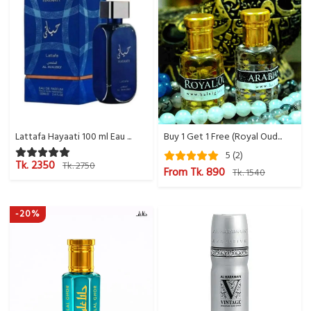
Lattafa Hayaati 100 ml Eau ...
Buy 1 Get 1 Free (Royal Oud...
5 (2)
Tk. 2350
Tk. 2750
From Tk. 890
Tk. 1540
-20%