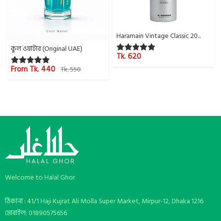
Haramain Vintage Classic 20...
কুল ওয়াটার (Original UAE)
Tk. 620
From Tk. 440
Tk. 550
Welcome to Halal Ghor
ঠিকানা : 41/1 Haji Kujrat Ali Molla Super Market, Mirpur-12, Dhaka 1216
মোবাইল: 01890575656