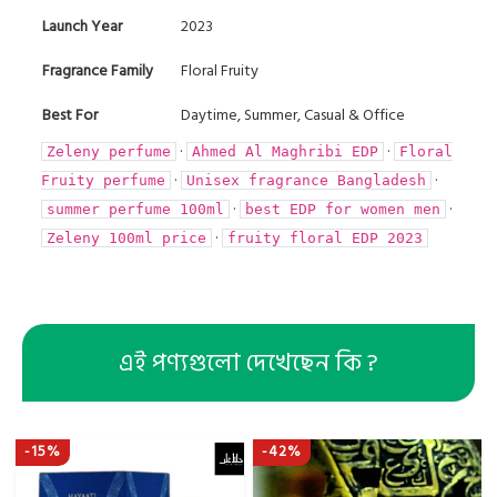
Launch Year
2023
Fragrance Family
Floral Fruity
Best For
Daytime, Summer, Casual & Office
·
·
Zeleny perfume
Ahmed Al Maghribi EDP
Floral
·
·
Fruity perfume
Unisex fragrance Bangladesh
·
·
summer perfume 100ml
best EDP for women men
·
Zeleny 100ml price
fruity floral EDP 2023
এই পণ্যগুলো দেখেছেন কি ?
-15%
-42%